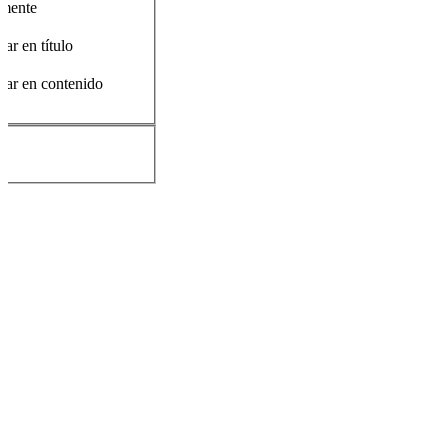
amente
ar en título
car en contenido