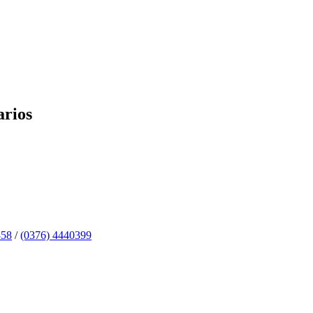
arios
358
/
(0376) 4440399