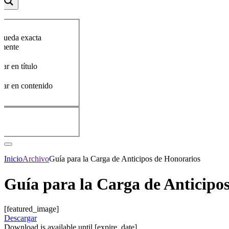
queda exacta
amente
ar en título
car en contenido
Inicio
Archivo
Guía para la Carga de Anticipos de Honorarios
Guía para la Carga de Anticipo
[featured_image]
Descargar
Download is available until [expire_date]